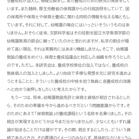
る養成校が加入し、情報交換をし、また養成のための研究の発表をして
います。また随時、厚生労働省の保育課からの行政説明をしていて、国
の保育所や保育士や保育士養成に関わる同校の情報を伝える場ともし
ています。それに対して、幼稚園の場合にはいっさいそういうものはあ
りません。おそらく従来、文部科学省はその役割を国立大学教育学部の
幼稚園教育の部会に頼っていたのかと思われますが、私学の割合が極
めて高い現在、それは実質的にはあまり機能しません。そこで、幼稚園
教諭の養成をめぐり、保育士養成協議会と対応した組織を作ろうとした
のです。ただし、本研究会は、養成学校単位の加入ではなく、養成校の
教員個人の加入としました。より自由で多様な発想を元に研究を進めよ
うとすることと、そういった養成校の中核を担う教員に各養成校の改善
へと向かう後押しをしたいと考えたからです。
もう一つは、将来、幼稚園教諭免許と保育士資格が統合されるとした
ら、そのための準備を今から進めるべきだという問題意識からです。そ
のためにあえて「保育教諭」の養成課程という名称を名乗りました。その
統合が実現するかどうかは今まだ分かりませんが、少なくともいずれ議
論が始まることだけは確かです。その際、統合するとしたら、どういう資
格であるべきか、その要請のイメージのみならず、具体的なカリキュラム