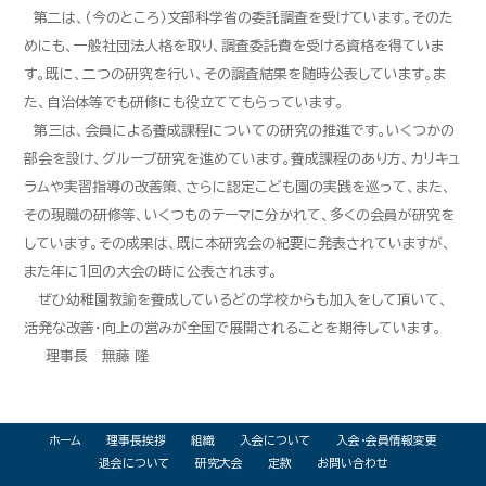
第二は、（今のところ）文部科学省の委託調査を受けています。そのた
めにも、一般社団法人格を取り、調査委託費を受ける資格を得ていま
す。既に、二つの研究を行い、その調査結果を随時公表しています。ま
た、自治体等でも研修にも役立ててもらっています。
第三は、会員による養成課程についての研究の推進です。いくつかの
部会を設け、グループ研究を進めています。養成課程のあり方、カリキュ
ラムや実習指導の改善策、さらに認定こども園の実践を巡って、また、
その現職の研修等、いくつものテーマに分かれて、多くの会員が研究を
しています。その成果は、既に本研究会の紀要に発表されていますが、
また年に1回の大会の時に公表されます。
ぜひ幼稚園教諭を養成しているどの学校からも加入をして頂いて、
活発な改善・向上の営みが全国で展開されることを期待しています。
理事長
無藤 隆
ホーム
理事長挨拶
組織
入会について
入会・会員情報変更
退会について
研究大会
定款
お問い合わせ