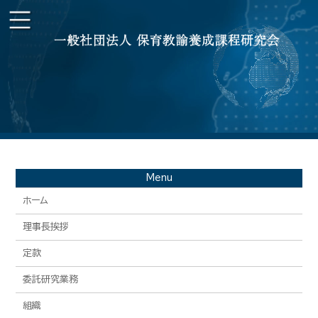
Menu
ホーム
理事長挨拶
定款
委託研究業務
組織