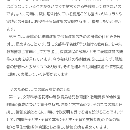
はどうなっているべきかをいつでも提言できる準備をしておきたいの
です。また、同時に、既に増え始めている認定こども園のカリキュラムや
実践との連動し、あり得る保育教諭の実態を解明し、構想したいと思い
ます。
第三には、現職の幼稚園教諭や保育教諭のための研修の仕組みを検
討し、提案することです。既に文部科学省は「学び続ける教員像」を中央
教育審議会答申として打ち出し、教職課程の改革とともに現職教員の研
修の充実を提言しています。今や養成校の役割は養成に止まらず、現職
者の研修へと広がりつつあります。その仕組みを幼稚園教諭や保育教諭
に即して実現していく必要があります。
そのために、3つの試みを始めました。
第一は、文部科学省初等中等教育局幼児教育課と教職員課が幼稚園
教諭の養成について責任を持ち、また発言するので、その二つの課と連
携し、情報交換とともに、時に行政説明を受ける場を設けることです。併
せて、内閣府子ども・子育て本部（子ども・子育て支援制度の全体の管
轄）と厚生労働省保育課とも連携し、情報交換を進めています。